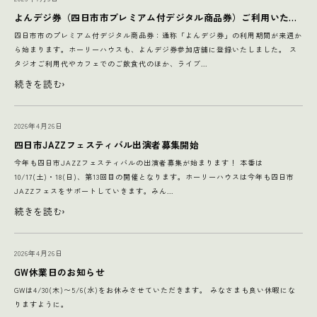
よんデジ券（四日市市プレミアム付デジタル商品券）ご利用いただけます
四日市市のプレミアム付デジタル商品券：通称「よんデジ券」の利用期間が来週か
ら始まります。ホーリーハウスも、よんデジ券参加店舗に登録いたしました。 ス
タジオご利用代やカフェでのご飲食代のほか、ライブ...
続きを読む
2026年4月26日
四日市JAZZフェスティバル出演者募集開始
今年も四日市JAZZフェスティバルの出演者募集が始まります！ 本番は
10/17(土)・18(日)、第13回目の開催となります。ホーリーハウスは今年も四日市
JAZZフェスをサポートしていきます。みん...
続きを読む
2026年4月26日
GW休業日のお知らせ
GWは4/30(木)〜5/6(水)をお休みさせていただきます。 みなさまも良い休暇にな
りますように。