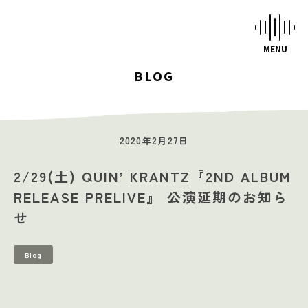
BLOG
HOME
STUDIOS
2020年2月27日
MUSIC SCHOOL
2/29(土) QUIN’ KRANTZ『2ND ALBUM
CAFE-STUDIO
RELEASE PRELIVE』 公演延期のお知ら
EVENTS
せ
BLOG
Blog
SCHEDULE