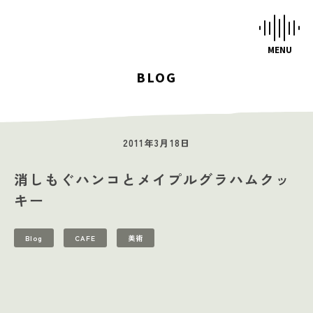
BLOG
HOME
STUDIOS
2011年3月18日
MUSIC SCHOOL
消しもぐハンコとメイプルグラハムクッ
CAFE-STUDIO
キー
EVENTS
Blog
CAFE
美術
BLOG
SCHEDULE