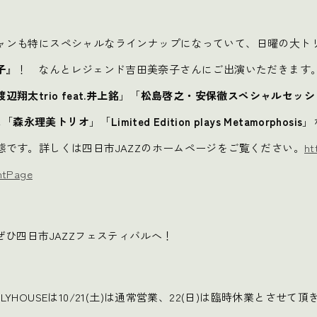
ャンも特にスペシャルなラインナップになっていて、日曜の大ト
子
』！ なんとレジェンド吉田美奈子さんにご出演いただきます
渡辺翔太trio feat.井上銘
」「
松島啓之・安保徹スペシャルセッシ
は「
森永理美トリオ
」「
Limited Edition plays Metamorphosis
」
態です。詳しくは四日市JAZZのホームページをご覧ください。
ht
ntPage
日)はぜひ四日市JAZZフェスティバルへ！
YHOUSEは10/21(土)は通常営業、22(日)は臨時休業とさせ