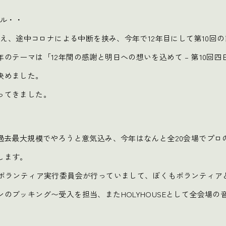
バル・・
ら数え、途中コロナによる中断を挟み、今年で12年目にして第10回
のテーマは「12年間の感謝と明日への想いを込めて – 第10回四日
決めました。
ってきました。
過去最大規模でやろうと意気込み、今年はなんと全20会場でプロの
します。
のボランティア実行委員会が行っていまして、ぼくもボランティア
のブッキング〜受入を担当、またHOLYHOUSEとして全会場の