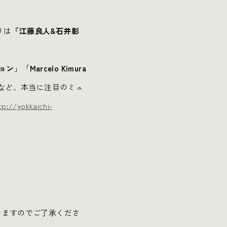
リは『
江藤良人&石井彰
。
ョン
」「
Marcelo Kimura
など、本当に注目のミュ
tp://yokkaichi-
て頂きますのでご了承くださ