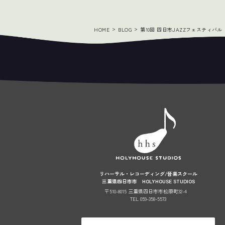
HOME
BLOG
第10回 四日市JAZZフェスティバル
リハーサル・レコーディング/音楽スクール
三重県四日市市 HOLYHOUSE STUDIOS
〒510-8015 三重県四日市市松原町32-4
TEL 059-358-5573