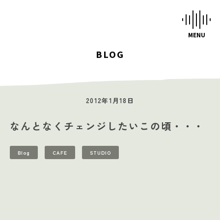
BLOG
HOME
STUDIOS
2012年1月18日
MUSIC SCHOOL
なんとなくチェンジしたいこの頃・・・
CAFE-STUDIO
EVENTS
Blog
CAFE
STUDIO
BLOG
SCHEDULE