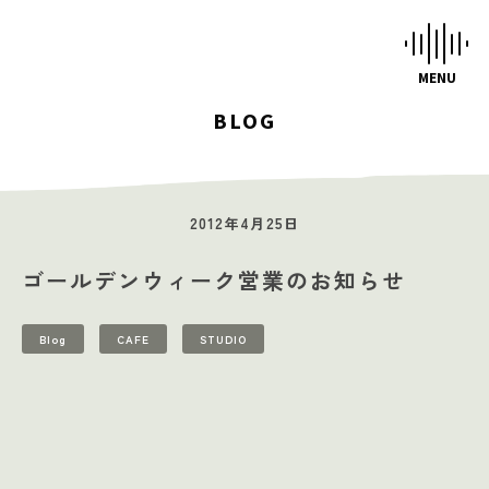
BLOG
HOME
STUDIOS
2012年4月25日
MUSIC SCHOOL
ゴールデンウィーク営業のお知らせ
CAFE-STUDIO
EVENTS
Blog
CAFE
STUDIO
BLOG
SCHEDULE