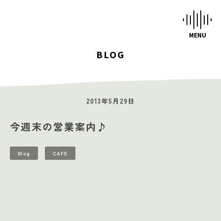
BLOG
HOME
STUDIOS
2013年5月29日
MUSIC SCHOOL
今週末の営業案内♪
CAFE-STUDIO
EVENTS
Blog
CAFE
BLOG
SCHEDULE