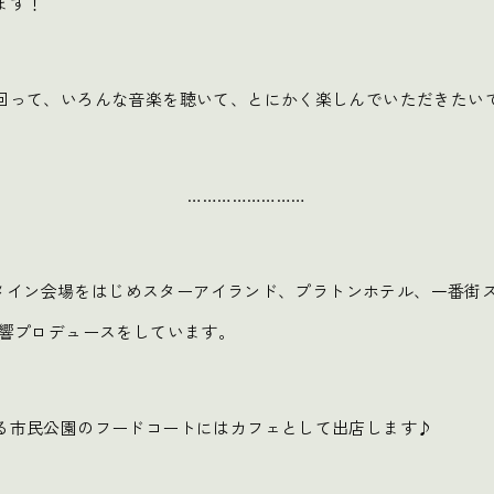
ます！
回って、いろんな音楽を聴いて、とにかく楽しんでいただきたい
……………………
は、メイン会場をはじめスターアイランド、プラトンホテル、一番街
音響プロデュースをしています。
る市民公園のフードコートにはカフェとして出店します♪