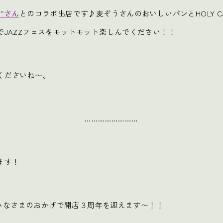
”さん
とのコラボ出店です♪麦ぞうさんのおいしいパンとHOLY C
でJAZZフェスをモットモット楽しんでください！！
くださいね〜。
……………………
ます！
秋、みなさまのおかげで開店３周年を迎えます〜！！