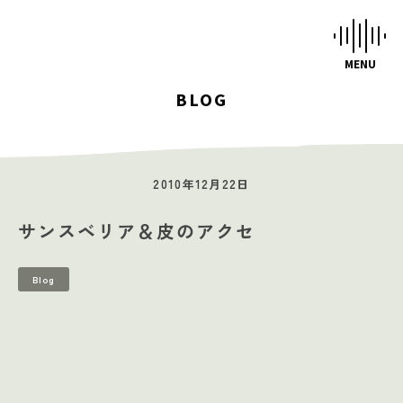
BLOG
HOME
STUDIOS
2010年12月22日
MUSIC SCHOOL
サンスベリア＆皮のアクセ
CAFE-STUDIO
EVENTS
Blog
BLOG
SCHEDULE