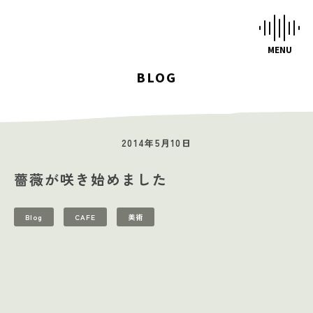
BLOG
HOME
STUDIOS
2014年5月10日
MUSIC SCHOOL
薔薇が咲き始めました
CAFE-STUDIO
EVENTS
Blog
CAFE
美術
BLOG
SCHEDULE