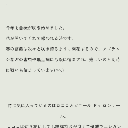
.
今年も薔薇が咲き始めました。
花が開いてくれて報われる時です。
春の薔薇は次々と咲き誇るように開花するので、アブラム
シなどの害虫や黒点病にも既に悩まされ、嬉しいのと同時
に戦いも始まっています(^^;)
.
特に気に入っているのはロココとピエール ドゥ ロンサー
ル。
ロココは切り花にしても結構持ちが良くて優雅でエレガン