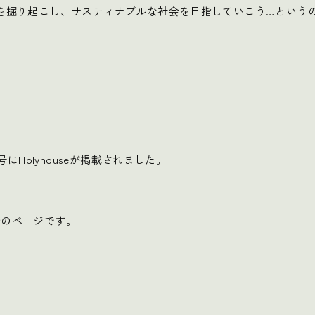
を掘り起こし、サスティナブルな社会を目指していこう…というのが
号にHolyhouseが掲載されました。
紹介のページです。