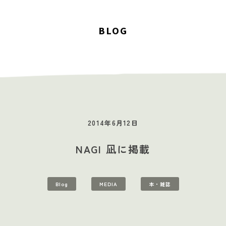
BLOG
2014年6月12日
NAGI 凪に掲載
STUDIOS
MUSIC SCHOOL
CAFE-STUDIO
EVENTS
BLOG
S
Blog
MEDIA
本・雑誌