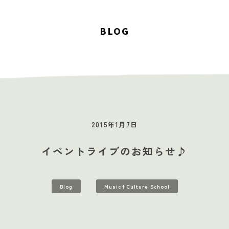
BLOG
2015年1月7日
イベントライブのお知らせ♪
STUDIOS
MUSIC SCHOOL
CAFE-STUDIO
EVENTS
BLOG
S
Blog
Music+Culture School