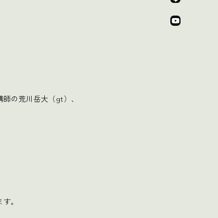
師の荒川岳大（gt）、
ます。