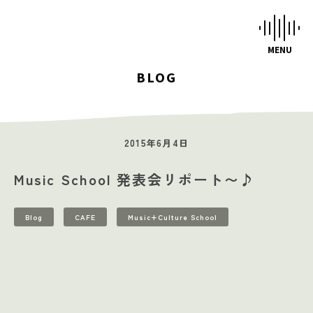
BLOG
HOME
STUDIOS
2015年6月4日
MUSIC SCHOOL
Music School 発表会リポート〜♪
CAFE-STUDIO
EVENTS
Blog
CAFE
Music+Culture School
BLOG
SCHEDULE