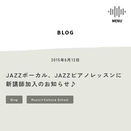
BLOG
HOME
STUDIOS
2015年6月12日
MUSIC SCHOOL
JAZZボーカル、JAZZピアノレッスンに
CAFE-STUDIO
新講師加入のお知らせ♪
EVENTS
Blog
Music+Culture School
BLOG
SCHEDULE