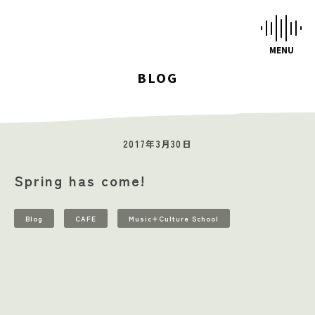
BLOG
HOME
STUDIOS
2017年3月30日
MUSIC SCHOOL
Spring has come!
CAFE-STUDIO
EVENTS
Blog
CAFE
Music+Culture School
BLOG
SCHEDULE