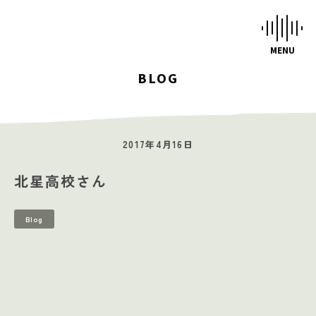
BLOG
HOME
STUDIOS
2017年4月16日
MUSIC SCHOOL
北星高校さん
CAFE-STUDIO
EVENTS
Blog
BLOG
SCHEDULE