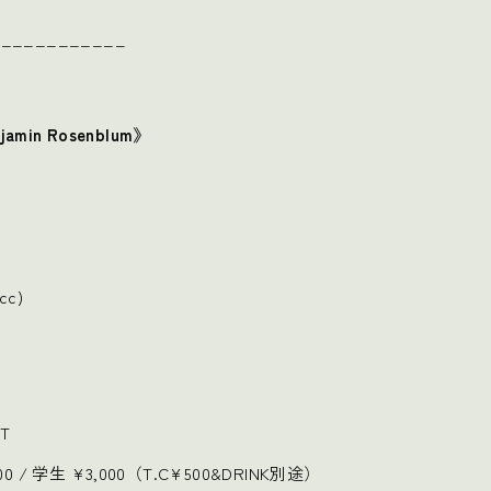
____________
njamin Rosenblum》
cc)
RT
000 / 学生 ¥3,000（T.C¥500&DRINK別途）