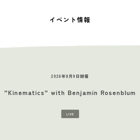
イベント情報
2026年8月9日開催
”Kinematics” with Benjamin Rosenblum
STUDIOS
MUSIC SCHOOL
CAFE-STUDIO
EVENTS
BLOG
S
LIVE