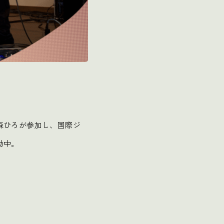
森ひろが参加し、国際ジ
動中。