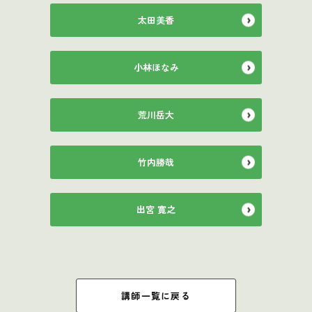
太田美香
小林ほなみ
荒川岳大
竹内勝哉
出宮 寛之
講師一覧に戻る