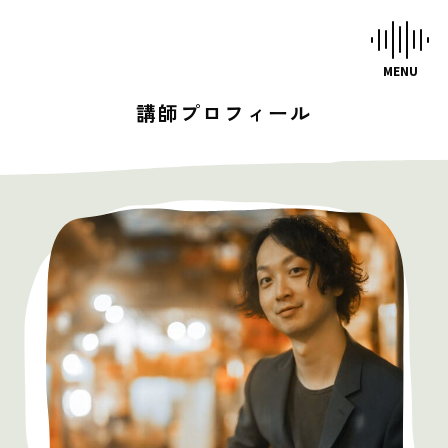
講師プロフィール
HOME
STUDIOS
MUSIC SCHOOL
CAFE-STUDIO
EVENTS
BLOG
SCHEDULE