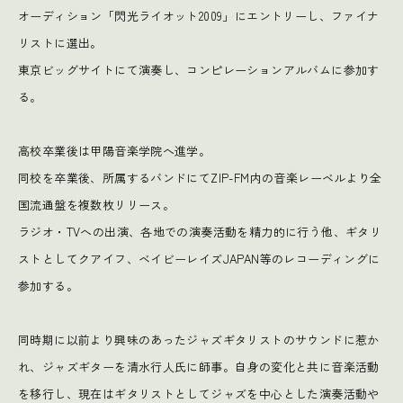
オーディション「閃光ライオット2009」にエントリーし、ファイナ
リストに選出。
東京ビッグサイトにて演奏し、コンピレーションアルバムに参加す
る。
高校卒業後は甲陽音楽学院へ進学。
同校を卒業後、所属するバンドにてZIP-FM内の音楽レーベルより全
国流通盤を複数枚リリース。
ラジオ・TVへの出演、各地での演奏活動を精力的に行う他、ギタリ
ストとしてクアイフ、ベイビーレイズJAPAN等のレコーディングに
参加する。
同時期に以前より興味のあったジャズギタリストのサウンドに惹か
れ、ジャズギターを清水行人氏に師事。自身の変化と共に音楽活動
を移行し、現在はギタリストとしてジャズを中心とした演奏活動や